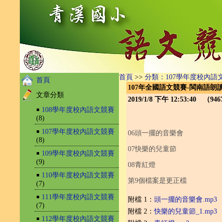
首頁
>>
分類：107學年度校內語
首頁
107年全國語文競賽-閩南語朗
文章分類
2019/1/8 下午 12:53:40 （9
￭
108學年度校內語文競賽
(8)
￭
107學年度校內語文競賽
06頭一擺的音樂會
(8)
07快樂的兒童節
￭
109學年度校內語文競賽
(9)
08青紅燈
￭
110學年度校內語文競賽
第9個檔案是更正檔
(7)
￭
111學年度校內語文競賽
附檔 1：
頭一擺的音樂會.mp3
(7)
附檔 2：
快樂的兒童節_1.mp3
￭
112學年度校內語文競賽