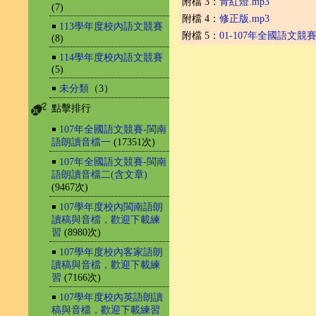
附檔 3：
青紅燈.mp3
(7)
附檔 4：
修正版.mp3
￭
113學年度校內語文競賽
附檔 5：
01-107年全國語文競
(8)
￭
114學年度校內語文競賽
(5)
￭
未分類
（3）
點擊排行
￭
107年全國語文競賽-閩南
語朗讀音檔一
(17351次)
￭
107年全國語文競賽-閩南
語朗讀音檔二(含文章)
(9467次)
￭
107學年度校內閩南語朗
讀稿與音檔，歡迎下載練
習
(8980次)
￭
107學年度校內客家語朗
讀稿與音檔，歡迎下載練
習
(7166次)
￭
107學年度校內英語朗讀
稿與音檔，歡迎下載練習