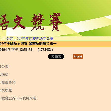
頁
>>
分類：107學年度校內語文競賽
107年全國語文競賽-閩南語朗讀音檔一
019/1/8 下午 12:51:52 （17354次）
01公園
02抾拾
03愛綴路的
04炕塗窯
05愛會記得tshua我轉來喔