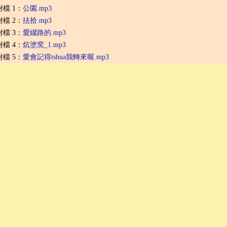
附檔 1：
公園.mp3
附檔 2：
抾拾.mp3
附檔 3：
愛綴路的.mp3
附檔 4：
炕塗窯_1.mp3
附檔 5：
愛會記得tshua我轉來喔.mp3