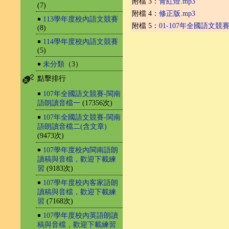
附檔 3：
青紅燈.mp3
(7)
附檔 4：
修正版.mp3
￭
113學年度校內語文競賽
附檔 5：
01-107年全國語文競
(8)
￭
114學年度校內語文競賽
(5)
￭
未分類
（3）
點擊排行
￭
107年全國語文競賽-閩南
語朗讀音檔一
(17356次)
￭
107年全國語文競賽-閩南
語朗讀音檔二(含文章)
(9473次)
￭
107學年度校內閩南語朗
讀稿與音檔，歡迎下載練
習
(9183次)
￭
107學年度校內客家語朗
讀稿與音檔，歡迎下載練
習
(7168次)
￭
107學年度校內英語朗讀
稿與音檔，歡迎下載練習