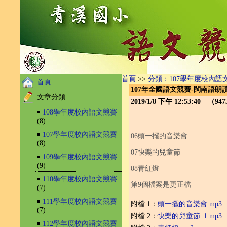
首頁
>>
分類：107學年度校內語
首頁
107年全國語文競賽-閩南語朗
文章分類
2019/1/8 下午 12:53:40 （9
￭
108學年度校內語文競賽
(8)
￭
107學年度校內語文競賽
06頭一擺的音樂會
(8)
07快樂的兒童節
￭
109學年度校內語文競賽
(9)
08青紅燈
￭
110學年度校內語文競賽
第9個檔案是更正檔
(7)
￭
111學年度校內語文競賽
附檔 1：
頭一擺的音樂會.mp3
(7)
附檔 2：
快樂的兒童節_1.mp3
￭
112學年度校內語文競賽