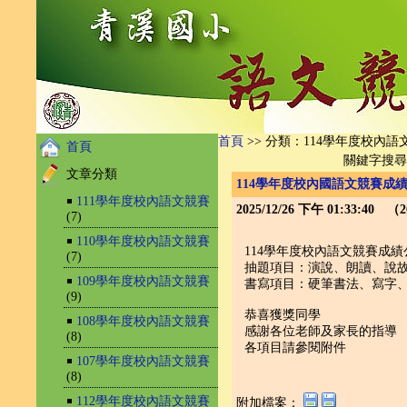
首頁
>> 分類：114學年度校內語
首頁
關鍵字搜
文章分類
114學年度校內國語文競賽成
￭
111學年度校內語文競賽
2025/12/26 下午 01:33:40 
(7)
￭
110學年度校內語文競賽
114學年度校內語文競賽成績
(7)
抽題項目：演說、朗讀、說
￭
109學年度校內語文競賽
書寫項目：硬筆書法、寫字
(9)
恭喜獲獎同學
￭
108學年度校內語文競賽
感謝各位老師及家長的指導
(8)
各項目請參閱附件
￭
107學年度校內語文競賽
(8)
￭
112學年度校內語文競賽
附加檔案：